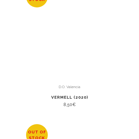
D.O. Valencia
VERMELL (2020)
8,50
€
OUT OF
STOCK