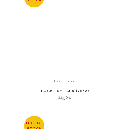
STOCK
D.O. Empordá
TOCAT DE L’ALA (2018)
11,50
€
OUT OF
STOCK