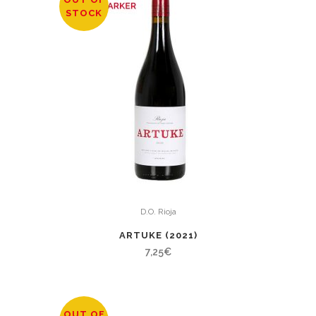
STOCK
D.O. Rioja
ARTUKE (2021)
7,25
€
OUT OF