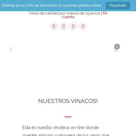
Disfruta de un 10% de descuento en tu primer pedido online
Regístrate
Vinos de calidad por menos de 15 euros |
Mi
cuenta
0
NUESTROS VINACOS!
Esta es nuestra vinoteca on-line donde
puedes adquirir cualquiera de los vinos que