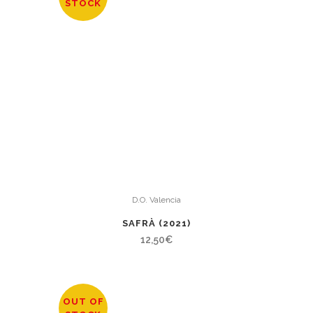
STOCK
D.O. Valencia
SAFRÀ (2021)
12,50
€
OUT OF