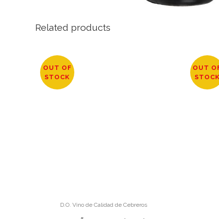
Related products
OUT OF
OUT O
STOCK
STOC
D.O. Vino de Calidad de Cebreros