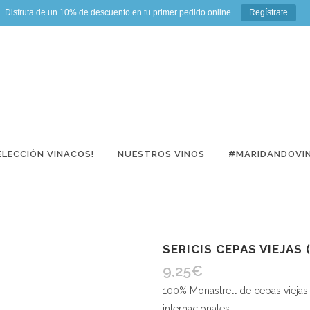
Disfruta de un 10% de descuento en tu primer pedido online
Regístrate
ELECCIÓN VINACOS!
NUESTROS VINOS
#MARIDANDOVI
SERICIS CEPAS VIEJAS 
9,25
€
100% Monastrell de cepas viejas
internacionales.