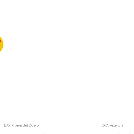
F
K
D.O. Ribera del Duero
D.O. Valencia