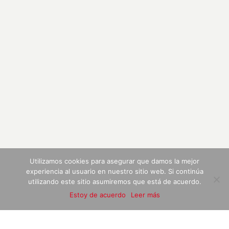
Utilizamos cookies para asegurar que damos la mejor
experiencia al usuario en nuestro sitio web. Si continúa
utilizando este sitio asumiremos que está de acuerdo.
Pagos y Envíos
|
Términos y Condiciones
|
Política de Privacidad
Estoy de acuerdo
Leer más
© 2012 - 2022 -
Vinacos
| Diseño Web por
Frucomedia