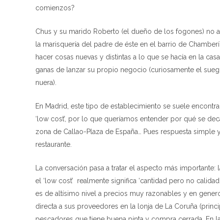
comienzos?
Chus y su marido Roberto (el dueño de los fogones) no ap
la marisquería del padre de éste en el barrio de Chamberí
hacer cosas nuevas y distintas a lo que se hacía en la cas
ganas de lanzar su propio negocio (curiosamente el suegro 
nuera).
En Madrid, este tipo de establecimiento se suele encontra
‘low cost’, por lo que queríamos entender por qué se dec
zona de Callao-Plaza de España… Pues respuesta simple y d
restaurante.
La conversación pasa a tratar el aspecto más importante: 
el ‘low cost’ realmente significa ‘cantidad pero no calid
es de altísimo nivel a precios muy razonables y en gener
directa a sus proveedores en la lonja de La Coruña (princ
pescadores que tiene buena pinta y compra cerrada. En l