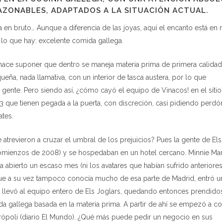
RAZONABLES, ADAPTADOS A LA SITUACIÓN ACTUAL.
en bruto… Aunque a diferencia de las joyas, aquí el encanto está en n
lo que hay: excelente comida gallega.
 hace suponer que dentro se maneja materia prima de primera calidad 
ueña, nada llamativa, con un interior de tasca austera, por lo que
 gente. Pero siendo así, ¿cómo cayó el equipo de Vinacos! en el siti
13 que tienen pegada a la puerta, con discreción, casi pidiendo perdó
ates.
trevieron a cruzar el umbral de los prejuicios? Pues la gente de Els
mienzos de 2008) y se hospedaban en un hotel cercano. Minnie Marx
 abierto un escaso mes (ni los avatares que habían sufrido anteriore
 y que a su vez tampoco conocía mucho de esa parte de Madrid, entró 
 llevó al equipo entero de Els Joglars, quedando entonces prendido
 gallega basada en la materia prima. A partir de ahí se empezó a cor
ópoli (diario El Mundo). ¿Qué más puede pedir un negocio en sus