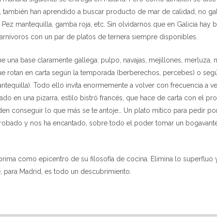
 también han aprendido a buscar producto de mar de calidad, no ga
Pez mantequilla, gamba roja, etc. Sin olvidarnos que en Galicia hay 
carnívoros con un par de platos de ternera siempre disponibles.
ne una base claramente gallega: pulpo, navajas, mejillones, merluza, 
 rotan en carta según la temporada (berberechos, percebes) o segú
quilla). Todo ello invita enormemente a volver con frecuencia a v
o en una pizarra, estilo bistró francés, que hace de carta con el pr
eden conseguir lo que más se te antoje… Un plato mítico para pedir po
robado y nos ha encantado, sobre todo el poder tomar un bogavant
prima como epicentro de su filosofía de cocina. Elimina lo superfluo 
e, para Madrid, es todo un descubrimiento.