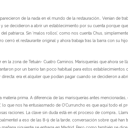
arecieron de la nada en el mundo de la restauración… Venían de trab
 y se decidieron a abrir un establecimiento por su cuenta porque que
a del patriarca. Sin ‘malos rollos’, como nos cuenta Chus, simplemente
cerró el restaurante original y ahora trabaja tras la barra con su hijo
r en la zona de Tetuán- Cuatro Caminos. Marisquerías que ahora se ll
antaron por un barrio tan poco habitual para estos establecimientos
irecta: era el alquiler que podían pagar cuando se decidieron a abri
la materia prima. A diferencia de las marisquerías antes mencionadas
ad’, lo que nos ha entusiasmado de O’Curruncho es que aquí todo el p
osas raciones. La clave sin duda está en el proceso de compra… Lla
ipalmente) a eso de las 8-9 de la tarde, conversación sobre qué han t
a mañana siguiente se entrega en Madrid. Pero como también se dice