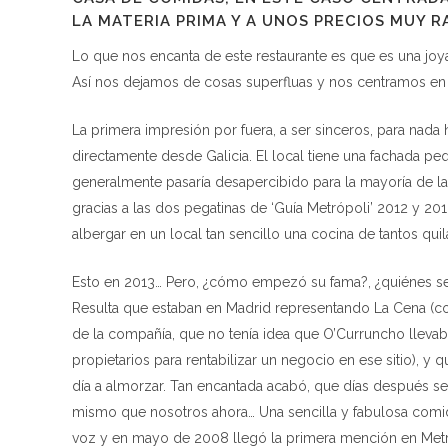
LA MATERIA PRIMA Y A UNOS PRECIOS MUY 
Lo que nos encanta de este restaurante es que es una joya 
Así nos dejamos de cosas superfluas y nos centramos en 
La primera impresión por fuera, a ser sinceros, para nada
directamente desde Galicia. El local tiene una fachada peq
generalmente pasaría desapercibido para la mayoría de la
gracias a las dos pegatinas de ‘Guía Metrópoli’ 2012 y 20
albergar en un local tan sencillo una cocina de tantos quil
Esto en 2013… Pero, ¿cómo empezó su fama?, ¿quiénes se a
Resulta que estaban en Madrid representando La Cena (co
de la compañía, que no tenía idea que O’Curruncho llevaba
propietarios para rentabilizar un negocio en ese sitio),
día a almorzar. Tan encantada acabó, que días después se
mismo que nosotros ahora… Una sencilla y fabulosa comida
voz y en mayo de 2008 llegó la primera mención en Metr