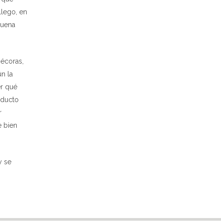
llego, en
buena
nécoras,
n la
er qué
oducto
r
e bien
y se