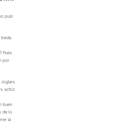
o pulir.
traída
o? Pues
n por
 Joglars.
, actriz
s
un buen
s de lo
rer la