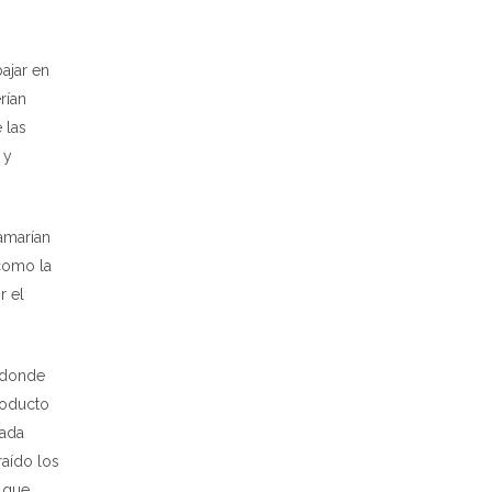
ajar en
rían
 las
 y
amarían
 como la
r el
, donde
roducto
mada
raído los
 que