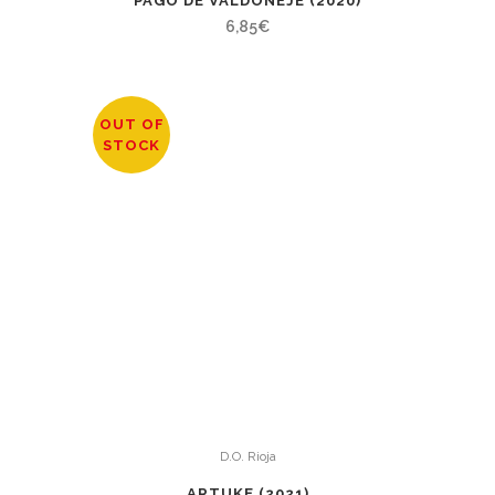
PAGO DE VALDONEJE (2020)
6,85
€
OUT OF
STOCK
D.O. Rioja
ARTUKE (2021)