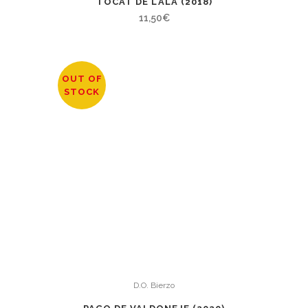
TOCAT DE L’ALA (2018)
11,50
€
OUT OF
STOCK
D.O. Bierzo