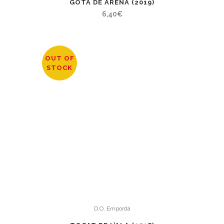
GOTA DE ARENA (2019)
6,40
€
OUT OF
STOCK
D.O. Empordá