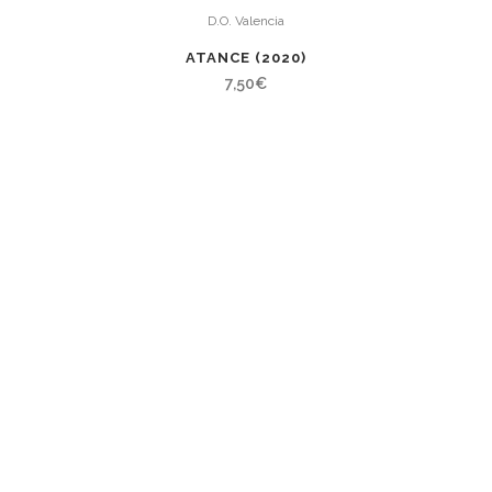
D.O. Valencia
ATANCE (2020)
7,50
€