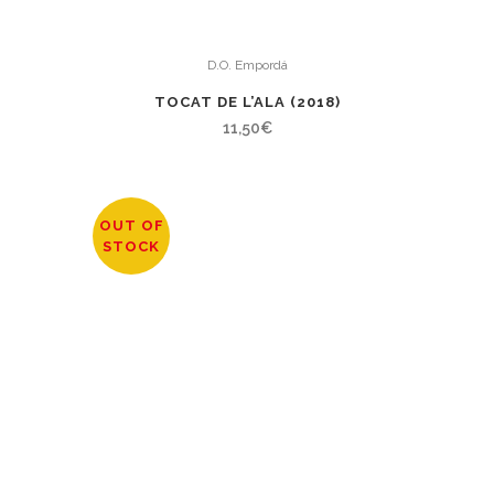
D.O. Empordá
TOCAT DE L’ALA (2018)
11,50
€
OUT OF
STOCK