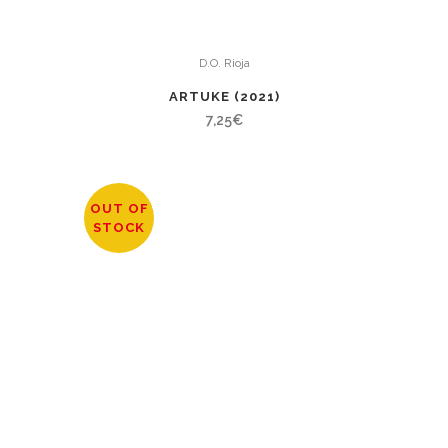
D.O. Rioja
ARTUKE (2021)
7,25
€
OUT OF
STOCK