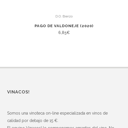
D.O. Bierzo
PAGO DE VALDONEJE (2020)
6,85
€
VINACOS!
Somos una vinoteca on-line especializada en vinos de
calidad por debajo de 15 €.
El equipo Vinacos! lo componemos amantes del vino. No