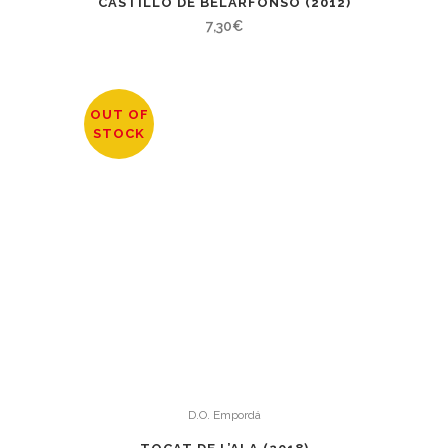
CASTILLO DE BELARFONSO (2012)
7,30
€
OUT OF
STOCK
D.O. Empordá