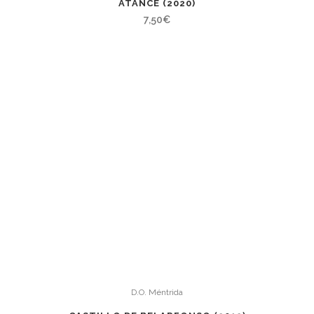
ATANCE (2020)
7,50
€
D.O. Méntrida