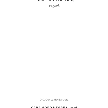
TOCAT DE L’ALA (2018)
11,50
€
D.O. Conca de Barberá
CARA NORD NEGRE (2019)