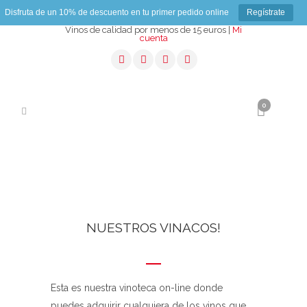
Disfruta de un 10% de descuento en tu primer pedido online
Regístrate
Vinos de calidad por menos de 15 euros |
Mi
cuenta
0
NUESTROS VINACOS!
Esta es nuestra vinoteca on-line donde
puedes adquirir cualquiera de los vinos que