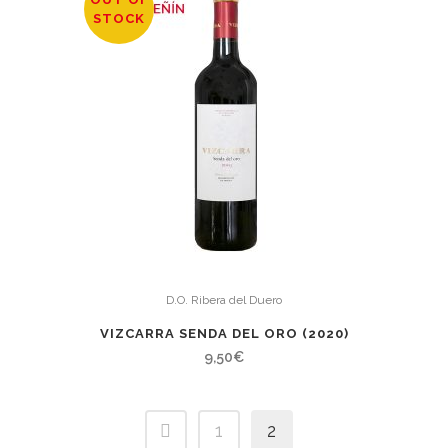
STOCK
D.O. Ribera del Duero
VIZCARRA SENDA DEL ORO (2020)
9,50
€
1
2