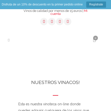
Disfruta de un 10% de descuento en tu primer pedido online
Regístrate
Vinos de calidad por menos de 15 euros |
Mi
cuenta
0
NUESTROS VINACOS!
Esta es nuestra vinoteca on-line donde
puedes adquirir cualquiera de los vinos que