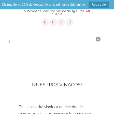
Disfruta de un 10% de descuento en tu primer pedido online
Regístrate
Vinos de calidad por menos de 15 euros |
Mi
cuenta
0
NUESTROS VINACOS!
Esta es nuestra vinoteca on-line donde
puedes adquirir cualquiera de los vinos que